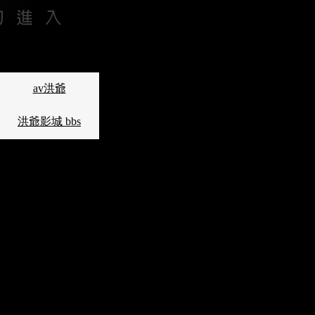
av洪爺
洪爺影城 bbs