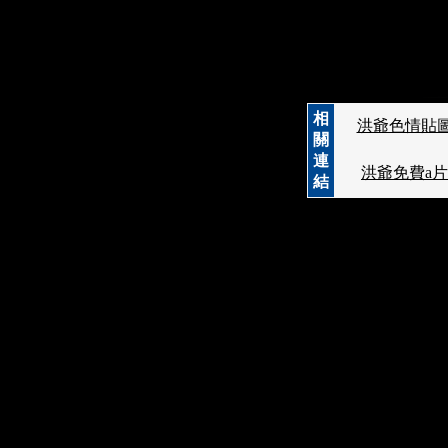
相
洪爺色情貼
關
連
洪爺免費a片
結